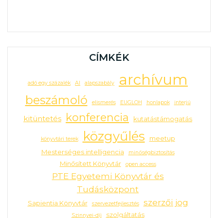
CÍMKÉK
archívum
adó egy százalék
AI
alapszabály
beszámoló
elismerés
EUGLOH
honlapok
interjú
konferencia
kitüntetés
kutatástámogatás
közgyűlés
meetup
könyvtári terek
Mesterséges intelligencia
minőségbiztosítás
Minősített Könyvtár
open access
PTE Egyetemi Könyvtár és
Tudásközpont
szerzői jog
Sapientia Könyvtár
szervezetfejlesztés
szolgáltatás
Szinnyei-díj