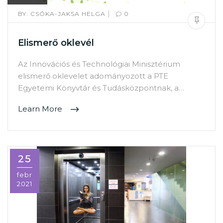
|
BY:
CSÓKA-JAKSA HELGA
0
Elismerő oklevél
Az Innovációs és Technológiai Minisztérium
elismerő oklevelet adományozott a PTE
Egyetemi Könyvtár és Tudásközpontnak, a…
Learn More
25
febr
2021