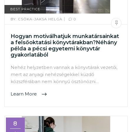
BEST PRACTICE
|
BY:
CSÓKA-JAKSA HELGA
0
Hogyan motiválhatjuk munkatársainkat
a felsőoktatási könyvtárakban?Néhány
példa a pécsi egyetemi könyvtár
gyakorlatából
Nehéz helyzetben vannak a könyvtárak vezetői,
mert az anyagi nehézségekkel küzdő
közszférában nem könnyű ösztönözni…
Learn More
8