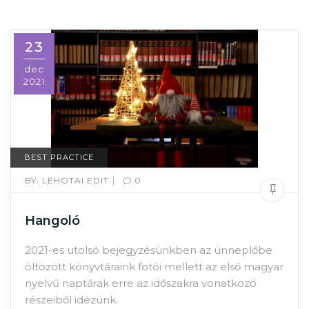
23
dec
2021
BEST PRACTICE
|
BY:
LEHOTAI EDIT
0
Hangoló
2021-es utolsó bejegyzésünkben az ünneplőbe
öltözött könyvtáraink fotói mellett az első magyar
nyelvű naptárak erre az időszakra vonatkozó
részeiből idézünk.