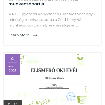
munkacsoportja
A PTE Egyetemi Könyvtár és Tudásközpont egyik
minőség munkacsoportja a Zöld Könyvtár
munkacsoport, amelynek vezetőjével,…
Learn More
4
márc
2021
HÍREK