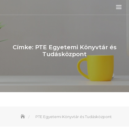
Skip
to
content
Címke:
PTE Egyetemi Könyvtár és
Tudásközpont
PTE Egyetemi Könyvtár és Tudásközpont