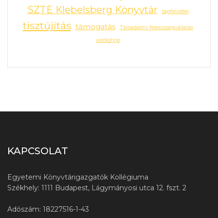
SZTE Klebelsberg Könyvtár
tagfelvétel
tisztújítás
támogatás
Társadalmi felelősségvállalás
workshop
KAPCSOLAT
Egyetemi Könyvtárigazgatók Kollégiuma
Székhely: 1111 Budapest, Lágymányosi utca 12. fszt. 2
Adószám: 18227516-1-43