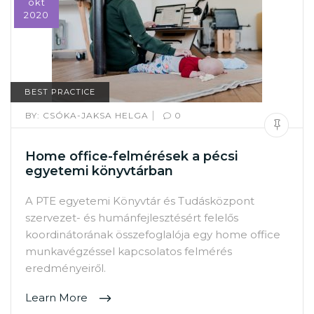
okt
2020
BEST PRACTICE
|
BY:
CSÓKA-JAKSA HELGA
0
Home office-felmérések a pécsi
egyetemi könyvtárban
A PTE egyetemi Könyvtár és Tudásközpont
szervezet- és humánfejlesztésért felelős
koordinátorának összefoglalója egy home office
munkavégzéssel kapcsolatos felmérés
eredményeiről.
Learn More