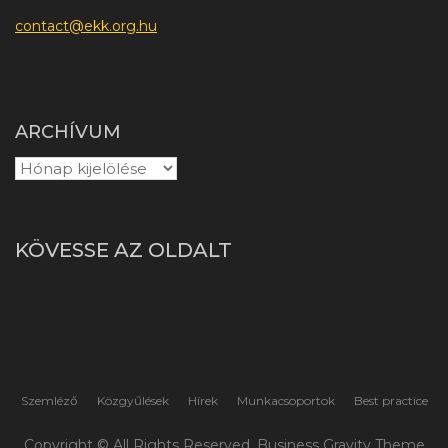
contact@ekk.org.hu
ARCHÍVUM
KÖVESSE AZ OLDALT
Szemléző
Közgyűlések
Hírek
Munkacsoportok
Best practice
Copyright © All Rights Reserved. Business Gravity Theme