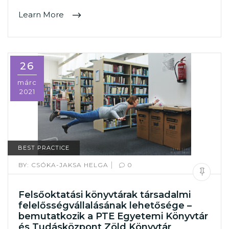
Learn More
26
márc
2021
BEST PRACTICE
|
BY:
CSÓKA-JAKSA HELGA
0
Felsőoktatási könyvtárak társadalmi
felelősségvállalásának lehetősége –
bemutatkozik a PTE Egyetemi Könyvtár
és Tudásközpont Zöld Könyvtár