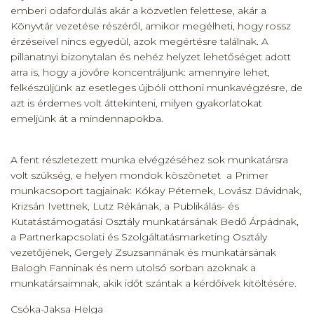
emberi odafordulás akár a közvetlen felettese, akár a
Könyvtár vezetése részéről, amikor megélheti, hogy rossz
érzéseivel nincs egyedül, azok megértésre találnak.
A
pillanatnyi bizonytalan és nehéz helyzet lehetőséget adott
arra is, hogy a jövőre koncentráljunk: amennyire lehet,
felkészüljünk az esetleges újbóli otthoni munkavégzésre, de
azt is érdemes volt áttekinteni, milyen gyakorlatokat
emeljünk át a mindennapokba.
A fent részletezett munka elvégzéséhez sok munkatársra
volt szükség, e helyen mondok köszönetet a Primer
munkacsoport tagjainak: Kókay Péternek, Lovász Dávidnak,
Krizsán Ivettnek, Lutz Rékának, a Publikálás- és
Kutatástámogatási Osztály munkatársának Bedő Árpádnak,
a Partnerkapcsolati és Szolgáltatásmarketing Osztály
vezetőjének, Gergely Zsuzsannának és munkatársának
Balogh Fanninak és nem utolsó sorban azoknak a
munkatársaimnak, akik időt szántak a kérdőívek kitöltésére.
Csóka-Jaksa Helga