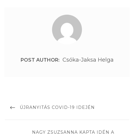
Csóka-Jaksa Helga
POST AUTHOR:
Bejegyzés
navigáció
PREVIOUS
ÚJRANYITÁS COVID-19 IDEJÉN
POST
NEXT
NAGY ZSUZSANNA KAPTA IDÉN A