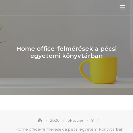
Skip
to
content
Home office-felmérések a pécsi
egyetemi könyvtárban
2020
október
8
Home office-felmérések a pécsi egyetemi könyvtárban