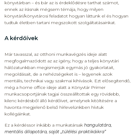
könyvtárban – és bár az is érdeklődésre tarthat számot,
ennek az írásnak mégsem témája, hogy milyen
könyvtári/könyvtárosi feladatot hogyan láttunk el és hogyan
tudtuk életben tartani megszokott szolgáltatásainkat.
A kérdőívek
Már tavasszal, az otthoni munkavégzés ideje alatt
megfogalmazódott az az igény, hogy a teljes könyvtári
hálózatunkban megismerjük egymás jó gyakorlatait,
megoldásait, de a nehézségeket is – legyenek azok
mentális, technikai vagy szakmai kihívások. Ezt elősegítendő,
még a home office ideje alatt a Könyvtár Primer
munkacsoportjának tagjai összeállítottak egy rövidebb,
kilenc kérdésből álló kérdőívet, amelynek kitöltésére a
havonta megjelenő belső hírlevelünkben hívtuk
kollégáinkat.
Ez a kérdéssor inkább a munkatársak
hangulatára,
mentális állapotára, saját „túlélési praktikáikra”