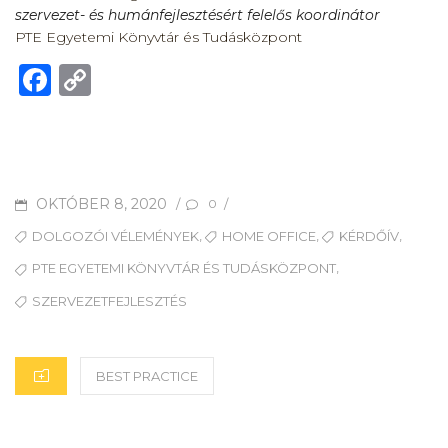
szervezet- és humánfejlesztésért felelős koordinátor
PTE Egyetemi Könyvtár és Tudásközpont
F
C
a
o
c
p
e
y
b
Li
POSTED
OKTÓBER 8, 2020
/
/
0
o
n
ON
TAGS
,
,
,
DOLGOZÓI VÉLEMÉNYEK
HOME OFFICE
KÉRDŐÍV
o
k
,
PTE EGYETEMI KÖNYVTÁR ÉS TUDÁSKÖZPONT
k
SZERVEZETFEJLESZTÉS
CATEGORIES
BEST PRACTICE