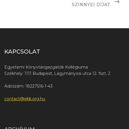
POST
SZINNYEI DÍJAT
KAPCSOLAT
Egyetemi Könyvtárigazgatók Kollégiuma
Székhely: 1111 Budapest, Lágymányosi utca 12. fszt. 2
Adószám: 18227516-1-43
contact@ekk.org.hu