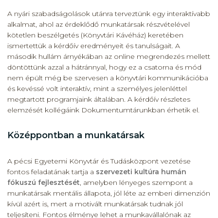
A nyári szabadságolások utánra terveztünk egy interaktívabb
alkalmat, ahol az érdeklődő munkatársak részvételével
kötetlen beszélgetés (Könyvtári Kávéház) keretében
ismertettük a kérdőív eredményeit és tanulságait. A
második hullám árnyékában az online megrendezés mellett
döntöttünk azzal a hátránnyal, hogy ez a csatorna és mód
nem épült még be szervesen a könyvtári kommunikációba
és kevéssé volt interaktív, mint a személyes jelenléttel
megtartott programjaink általában. A kérdőív részletes
elemzését kollégáink Dokumentumtárunkban érhetik el.
Középpontban a munkatársak
A pécsi Egyetemi Könyvtár és Tudásközpont vezetése
fontos feladatának tartja a
szervezeti kultúra humán
fókuszú fejlesztését
, amelyben lényeges szempont a
munkatársak mentális állapota, jól léte az emberi dimenzión
kívül azért is, mert a motivált munkatársak tudnak jól
teljesíteni. Fontos élménye lehet a munkavállalónak az