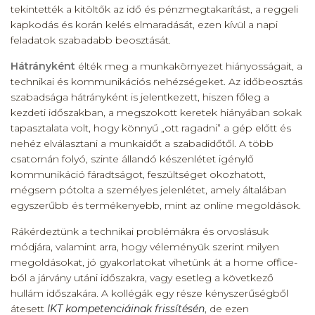
tekintették a kitöltők az idő és pénzmegtakarítást, a reggeli
kapkodás és korán kelés elmaradását, ezen kívül a napi
feladatok szabadabb beosztását.
Hátrányként
élték meg a munkakörnyezet hiányosságait, a
technikai és kommunikációs nehézségeket. Az időbeosztás
szabadsága hátrányként is jelentkezett, hiszen főleg a
kezdeti időszakban, a megszokott keretek hiányában sokak
tapasztalata volt, hogy könnyű „ott ragadni” a gép előtt és
nehéz elválasztani a munkaidőt a szabadidőtől. A több
csatornán folyó, szinte állandó készenlétet igénylő
kommunikáció fáradtságot, feszültséget okozhatott,
mégsem pótolta a személyes jelenlétet, amely általában
egyszerűbb és termékenyebb, mint az online megoldások.
Rákérdeztünk a technikai problémákra és orvoslásuk
módjára, valamint arra, hogy véleményük szerint milyen
megoldásokat, jó gyakorlatokat vihetünk át a home office-
ból a járvány utáni időszakra, vagy esetleg a következő
hullám időszakára. A kollégák egy része kényszerűségből
átesett
IKT kompetenciáinak frissítésén
, de ezen