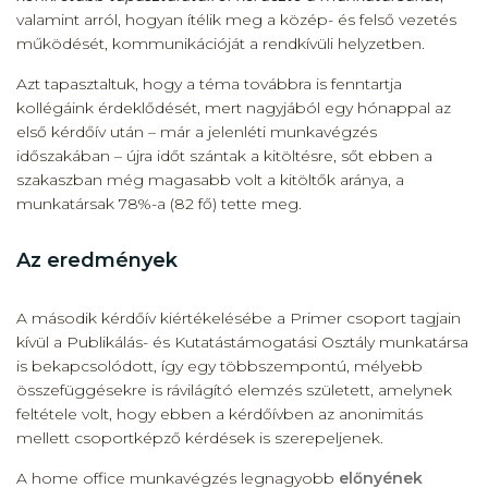
valamint arról, hogyan ítélik meg a közép- és felső vezetés
működését, kommunikációját a rendkívüli helyzetben.
Azt tapasztaltuk, hogy a téma továbbra is fenntartja
kollégáink érdeklődését, mert nagyjából egy hónappal az
első kérdőív után – már a jelenléti munkavégzés
időszakában – újra időt szántak a kitöltésre, sőt ebben a
szakaszban még magasabb volt a kitöltők aránya, a
munkatársak 78%-a (82 fő) tette meg.
Az eredmények
A második kérdőív kiértékelésébe a Primer csoport tagjain
kívül a Publikálás- és Kutatástámogatási Osztály munkatársa
is bekapcsolódott, így egy többszempontú, mélyebb
összefüggésekre is rávilágító elemzés született, amelynek
feltétele volt, hogy ebben a kérdőívben az anonimitás
mellett csoportképző kérdések is szerepeljenek.
A home office munkavégzés legnagyobb
előnyének