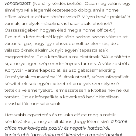
vonatkozott
. (Néhány kérdés ízelítőül: Ossz meg velünk egy
élményt! Mi a legemlékezetesebb dolog, ami a home
office következtében történt veled? Milyen bevált praktikáid
vannak, amelyek másoknak is hasznosak lehetnek?
Összességében hogyan éled meg a home office-t?)
Ezeknél a kérdéseknél leginkább szabad szavas válaszokat
vártunk. Igaz, hogy így nehezebb volt az elemzés, de a
válaszolóknak alkalmuk nyílt egyéni tapasztalataik
megosztására. Ezt a kérdőívet a munkatársak 74%-a töltötte
ki, amelyet igen szép eredménynek tartunk. A válaszokból a
Könyvtár Partnerkapcsolati és Szolgáltatásmarketing
Osztályának munkatársai jól áttekinthető, színes infografikát
készítettek sok egyéni idézettel, amelyek személyessé
tették a véleményeket. Természetesen a kitöltés név nélkül
történt. Ezt az infografikát a következő havi hírlevélben
olvashatták munkatársaink.
Hosszabb egyeztetés és munka előzte meg a másik
kérdőívünket, amely az általános „hogy léten” kívül
a home
office munkavégzés pozitív és negatív hatásairól,
konkrétabb tapasztalatairól kérdezte a munkatársakat
,