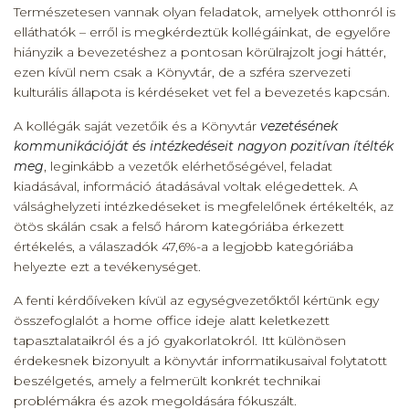
Természetesen vannak olyan feladatok, amelyek otthonról is
elláthatók – erről is megkérdeztük kollégáinkat, de egyelőre
hiányzik a bevezetéshez a pontosan körülrajzolt jogi háttér,
ezen kívül nem csak a Könyvtár, de a szféra szervezeti
kulturális állapota is kérdéseket vet fel a bevezetés kapcsán.
A kollégák saját vezetőik és a Könyvtár
vezetésének
kommunikációját és intézkedéseit nagyon pozitívan ítélték
meg
, leginkább a vezetők elérhetőségével, feladat
kiadásával, információ átadásával voltak elégedettek. A
válsághelyzeti intézkedéseket is megfelelőnek értékelték, az
ötös skálán csak a felső három kategóriába érkezett
értékelés, a válaszadók 47,6%-a a legjobb kategóriába
helyezte ezt a tevékenységet.
A fenti kérdőíveken kívül az egységvezetőktől kértünk egy
összefoglalót a home office ideje alatt keletkezett
tapasztalataikról és a jó gyakorlatokról. Itt különösen
érdekesnek bizonyult a könyvtár informatikusaival folytatott
beszélgetés, amely a felmerült konkrét technikai
problémákra és azok megoldására fókuszált.