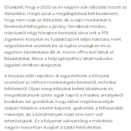
a
o
Elcsépelt, hogy a 2020-as év nagyon sok változást hozott az
c
p
életünkbe, mégis azzal a megállapítással kell kezdenem,
e
y
hogy nem csak az életünket, de a napi munkánkat is
fenekestül felforgatta a járvány. Rendkívüli módon,
b
Li
márciustól négy hónapon keresztül zárva volt a PTE
o
n
Egyetemi Könyvtár és Tudásközpont teljes hálózata, mert
szigorításokat vezettek be az egész országban és az
o
k
egyetem távoktatásra állt át. Home office-ból láttuk el
k
feladatainkat, illetve a helyi igényekhez alkalmazkodva
ügyeleti rendben dolgoztuk.
A bezárás előtt napokon át egyeztettünk a Könyvtár
vezetőivel az otthoni munkavégzés kereteiről, technikai
feltételeiről. Olyan megoldásokat kellett kitalálnunk és
megvalósítanunk szinte egyik napról a másikra, amelyekről
korábban azt gondoltuk, hogy idővel majd bevezetjük
szépen felépítve a belső képzést, gyakorlást, a felhasználás
mikéntjét, de a körülmények miatt erre nem volt
lehetőségünk. Ez a folyamat valószínűleg a miénkhez
nagyon hasonlóan lezajlott a többi felsőoktatási