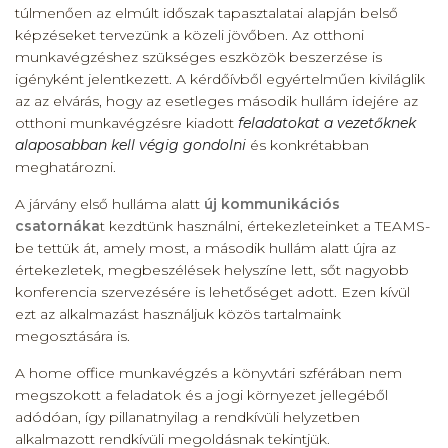
túlmenően az elmúlt időszak tapasztalatai alapján belső
képzéseket tervezünk a közeli jövőben. Az otthoni
munkavégzéshez szükséges eszközök beszerzése is
igényként jelentkezett. A kérdőívből egyértelműen kiviláglik
az az elvárás, hogy az esetleges második hullám idejére az
otthoni munkavégzésre kiadott
feladatokat a vezetőknek
alaposabban kell végig gondolni
és konkrétabban
meghatározni.
A járvány első hulláma alatt
új kommunikációs
csatornáka
t kezdtünk használni, értekezleteinket a TEAMS-
be tettük át, amely most, a második hullám alatt újra az
értekezletek, megbeszélések helyszíne lett, sőt nagyobb
konferencia szervezésére is lehetőséget adott. Ezen kívül
ezt az alkalmazást használjuk közös tartalmaink
megosztására is.
A home office munkavégzés a könyvtári szférában nem
megszokott a feladatok és a jogi környezet jellegéből
adódóan, így pillanatnyilag a rendkívüli helyzetben
alkalmazott rendkívüli megoldásnak tekintjük.