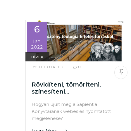
6
jan
2022
HÍREK
|
BY:
LEHOTAI EDIT
0
Rövidíteni, tömöríteni,
színesíteni…
Hogyan újult meg a Sapientia
Könyvtárának webes és nyomtatott
megjelenése?
Learn More