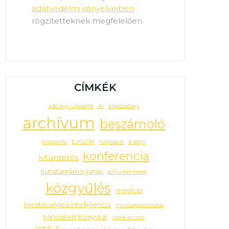
adatvédelmi irányelveiben
rögzítetteknek megfelelően.
CÍMKÉK
adó egy százalék
AI
alapszabály
archívum
beszámoló
elismerés
EUGLOH
honlapok
interjú
konferencia
kitüntetés
kutatástámogatás
könyvtári terek
közgyűlés
meetup
Mesterséges intelligencia
minőségbiztosítás
Minősített Könyvtár
open access