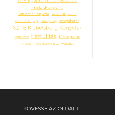
PTE Egyetemi Könyvtár és
Tudásközpont
Sapientia Könyvtár
szervezetfejlesztés
szerzői jog
szolgáltatás
Szinnyei-díj
SZTE Klebelsberg Könyvtár
tisztújítás
támogatás
tagfelvétel
Társadalmi felelősségvállalás
workshop
KÖVESSE AZ OLDALT