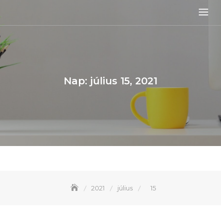
Skip
to
content
Nap:
július 15, 2021
2021
július
15