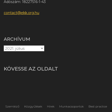
Adószám: 18227516-1-43
contact@ekk.org.hu
ARCHÍVUM
KÖVESSE AZ OLDALT
Szemléző
Közgyűlések
Hírek
Munkacsoportok
Best practice