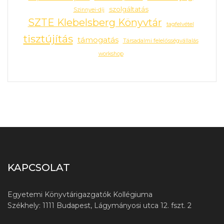
szolgáltatás
Szinnyei-díj
SZTE Klebelsberg Könyvtár
tagfelvétel
tisztújítás
támogatás
Társadalmi felelősségvállalás
workshop
KAPCSOLAT
Egyetemi Könyvtárigazgatók Kollégiuma
Székhely: 1111 Budapest, Lágymányosi utca 12. fszt. 2