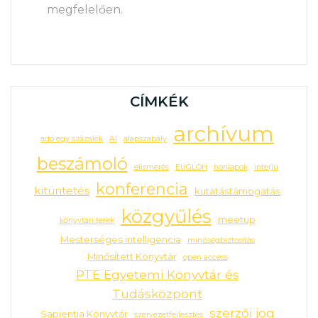
megfelelően.
CÍMKÉK
archívum
adó egy százalék
AI
alapszabály
beszámoló
elismerés
EUGLOH
honlapok
interjú
konferencia
kitüntetés
kutatástámogatás
közgyűlés
meetup
könyvtári terek
Mesterséges intelligencia
minőségbiztosítás
Minősített Könyvtár
open access
PTE Egyetemi Könyvtár és
Tudásközpont
szerzői jog
Sapientia Könyvtár
szervezetfejlesztés