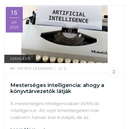
15
júl
2021
SZEMLÉZŐ
|
BY:
PETRÓ LEONÁRD
0
Mesterséges intelligencia: ahogy a
könyvtárvezetők látják
A mesterséges intelligenciában (Artificial
Intelligence -AI) rejlő lehetőségeket már
csaknem hatvan éve kutatják, de az…