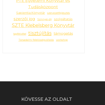
PTE Egyetemi Könyvtár és
Tudásközpont
Sapientia Könyvtár
szervezetfejlesztés
szerzői jog
szolgáltatás
Szinnyei-díj
SZTE Klebelsberg Könyvtár
tisztújítás
támogatás
tagfelvétel
Társadalmi felelősségvállalás
workshop
KÖVESSE AZ OLDALT