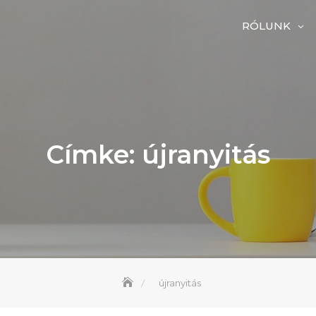
RÓLUNK
Címke:
újranyitás
újranyitás