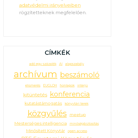
adatvédelmi irányelveiben
rögzítetteknek megfelelően.
CÍMKÉK
adó egy százalék
AI
alapszabály
archívum
beszámoló
elismerés
EUGLOH
honlapok
interjú
konferencia
kitüntetés
kutatástámogatás
könyvtári terek
közgyűlés
meetup
Mesterséges intelligencia
minőségbiztosítás
Minősített Könyvtár
open access