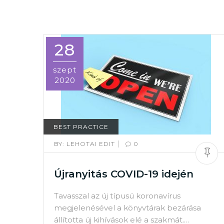
28
szept
2020
BEST PRACTICE
|
BY:
LEHOTAI EDIT
0
Újranyitás COVID-19 idején
Tavasszal az új típusú koronavírus
megjelenésével a könyvtárak bezárása
állította új kihívások elé a szakmát.…