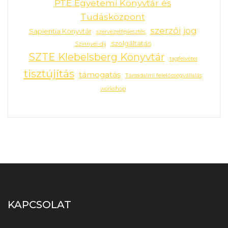
PTE Egyetemi Könyvtár és
Tudásközpont
szerzői jog
Sapientia Könyvtár
szervezetfejlesztés
szolgáltatás
Szinnyei-díj
SZTE Klebelsberg Könyvtár
tagfelvétel
tisztújítás
támogatás
Társadalmi felelősségvállalás
workshop
KAPCSOLAT