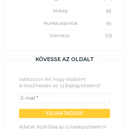
(6)
Műhely
(6)
Munkacsoportok
(12)
Szemléző
KÖVESSE AZ OLDALT
Iratkozzon fel, hogy elsőként
értesülhessen az új bejegyzésekről
Adatait kizárólag az új bejegyzésekről