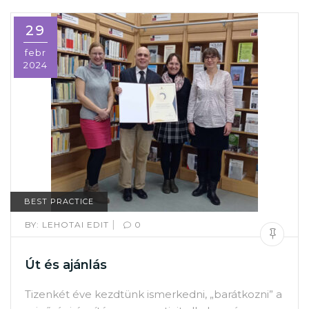
29
febr
2024
BEST PRACTICE
|
BY:
LEHOTAI EDIT
0
Út és ajánlás
Tizenkét éve kezdtünk ismerkedni, „barátkozni” a