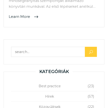
minőségirányítás szempontjait alkalmazó
könyvtári munkával. Az első lépéseket anélkül…
Learn More
Keresés:
KATEGÓRIÁK
(23)
Best practice
(57)
Hírek
(22)
Közgyűlések