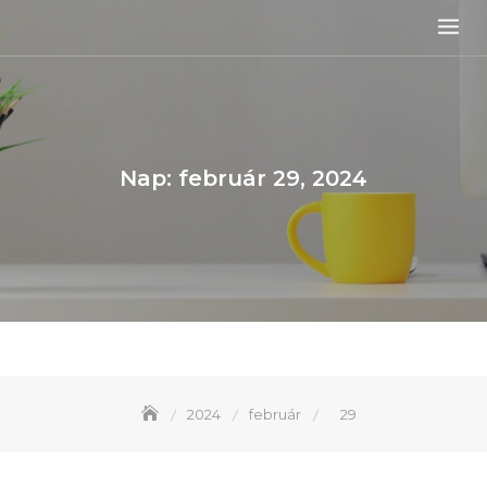
Skip
to
content
Nap:
február 29, 2024
2024
február
29