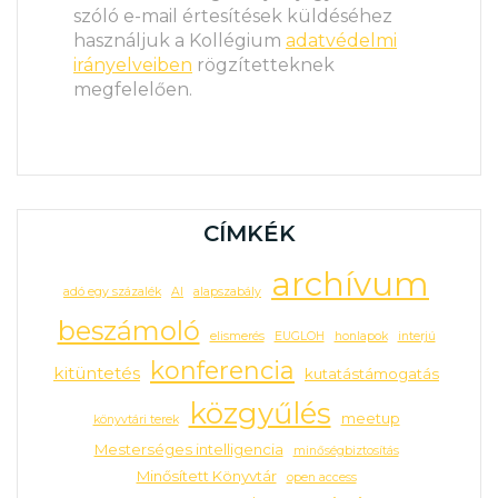
szóló e-mail értesítések küldéséhez
használjuk a Kollégium
adatvédelmi
irányelveiben
rögzítetteknek
megfelelően.
CÍMKÉK
archívum
adó egy százalék
AI
alapszabály
beszámoló
elismerés
EUGLOH
honlapok
interjú
konferencia
kitüntetés
kutatástámogatás
közgyűlés
meetup
könyvtári terek
Mesterséges intelligencia
minőségbiztosítás
Minősített Könyvtár
open access