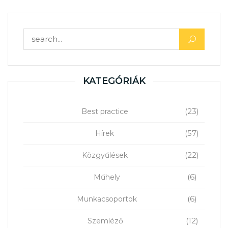
Keresés:
KATEGÓRIÁK
(23)
Best practice
(57)
Hírek
(22)
Közgyűlések
(6)
Műhely
(6)
Munkacsoportok
(12)
Szemléző