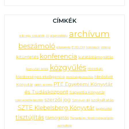
CÍMKÉK
archívum
adó egy százalék
AI
alapszabály
beszámoló
elismerés
EUGLOH
honlapok
interjú
konferencia
kitüntetés
kutatástámogatás
közgyűlés
meetup
könyvtári terek
Mesterséges intelligencia
Minősített
minőségbiztosítás
PTE Egyetemi Könyvtár
Könyvtár
open access
és Tudásközpont
Sapientia Könyvtár
szerzői jog
szolgáltatás
szervezetfejlesztés
Szinnyei-díj
SZTE Klebelsberg Könyvtár
tagfelvétel
tisztújítás
támogatás
Társadalmi felelősségvállalás
workshop