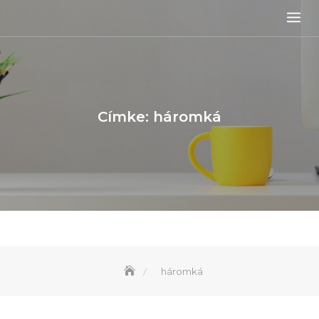
Skip
to
content
Címke:
háromká
háromká