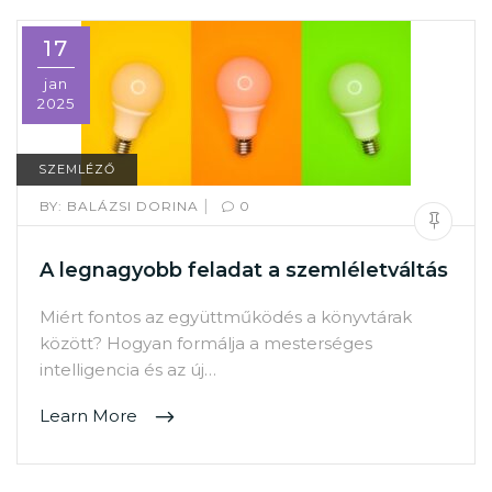
17
jan
2025
SZEMLÉZŐ
|
BY:
BALÁZSI DORINA
0
A legnagyobb feladat a szemléletváltás
Miért fontos az együttműködés a könyvtárak
között? Hogyan formálja a mesterséges
intelligencia és az új…
Learn More