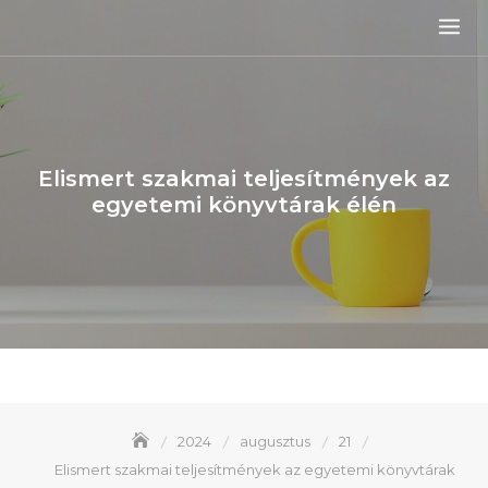
Elismert szakmai teljesítmények az
egyetemi könyvtárak élén
2024
augusztus
21
Elismert szakmai teljesítmények az egyetemi könyvtárak