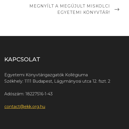
MEGNYÍLT A MEGÚJULT MISKOLCI
EGYETEMI KÖNYVTÁR!
KAPCSOLAT
Egyetemi Könyvtárigazgatók Kollégiuma
Székhely: 1111 Budapest, Lágymányosi utca 12. fszt. 2
Adószám: 18227516-1-43
contact@ekk.org.hu