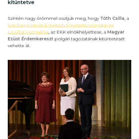
kitüntetve
Szintén nagy örömmel osztjuk meg, hogy
Tóth Csilla
, a
Széchenyi István Egyetem Egyetemi Könyvtár és
Levéltár igazgatója
, az EKK elnökhelyettese, a
Magyar
Ezüst Érdemkereszt
polgári tagozatának kitüntetését
vehette át.