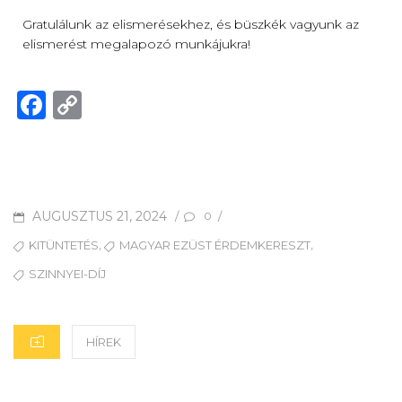
Gratulálunk az elismerésekhez, és büszkék vagyunk az
elismerést megalapozó munkájukra!
F
C
a
o
c
p
e
y
b
Li
AUGUSZTUS 21, 2024
/
/
0
o
n
,
,
KITÜNTETÉS
MAGYAR EZÜST ÉRDEMKERESZT
o
k
SZINNYEI-DÍJ
k
HÍREK