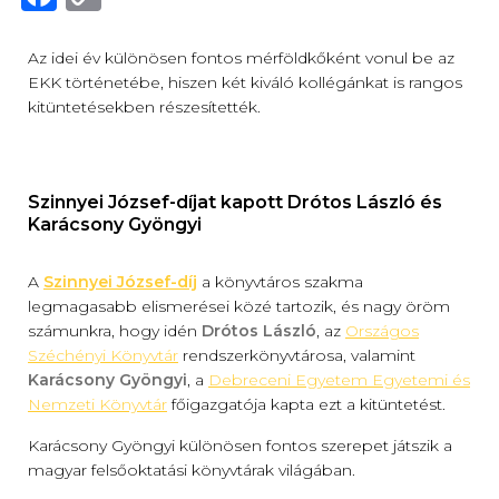
a
o
c
p
Az idei év különösen fontos mérföldkőként vonul be az
EKK történetébe, hiszen két kiváló kollégánkat is rangos
e
y
kitüntetésekben részesítették.
b
Li
o
n
o
k
Szinnyei József-díjat kapott Drótos László és
Karácsony Gyöngyi
k
A
Szinnyei József-díj
a könyvtáros szakma
legmagasabb elismerései közé tartozik, és nagy öröm
számunkra, hogy idén
Drótos László
, az
Országos
Széchényi Könyvtár
rendszerkönyvtárosa, valamint
Karácsony Gyöngyi
, a
Debreceni Egyetem Egyetemi és
Nemzeti Könyvtár
főigazgatója kapta ezt a kitüntetést.
Karácsony Gyöngyi különösen fontos szerepet játszik a
magyar felsőoktatási könyvtárak világában.